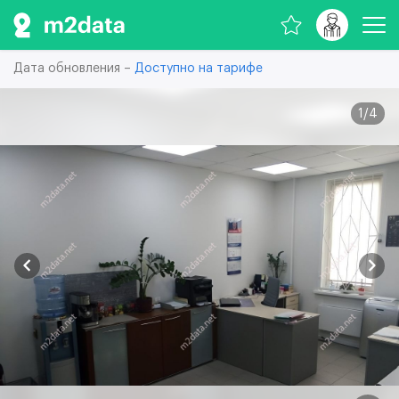
Дата обновления –
Доступно на тарифе
1
/
4