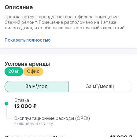
Описание
Предлагается в аренду светлое, офисное помещение.
Свежий ремонт. Помещение расположено на 1 этаже
жилого дома, что обеспечивает постоянный клиентский
поток и хорошую проходимость. Минимальный набор
необходимой мебели по запросу. Помещение готово к
Показать полностью
въезду. На фото представлен типовой ремонт помещения.
Фото типовые.
Условия аренды
20 м²
Офис
за м²/год
за м²/месяц
Ставка
12 000 ₽
Эксплуатационные расходы (ОРЕХ)
включены в ставку