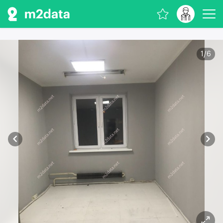
1
/
6