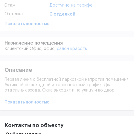
Этаж
Доступно на тарифе
Отделка
С отделкой
Показать полностью
Назначение помещения
Клиентский Офис,
офис,
салон красоты
Описание
Первая линия с бесплатной парковкой напротив помещения.
Активный пешеходный и транспортный трафик. Два
отдельных входа. Окна выходят и на улицу и во двор.
Отличный формат для услуг населению. Мощность
электросети: до 50 кВт. Отопление: центральное.
Показать полностью
Контакты по объекту