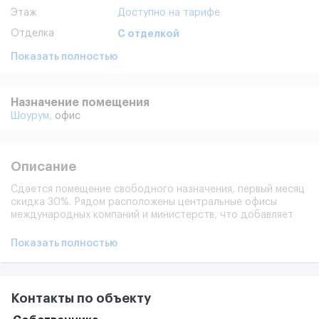
Этаж
Доступно на тарифе
Отделка
С отделкой
Показать полностью
Назначение помещения
Шоурум,
офис
Описание
Сдается помещение свободного назначения, первый месяц
скидка 30%. Рядом расположены центральные офисы
международных компаний и министерств, что добавляет
статус этой локации. Каникулы и условия обсуждаются
индивидуально. Высота потолка 2,9 м. 2 БЕСПЛАТНЫХ
Показать полностью
МАШИНОМЕСТА!
Контакты по объекту