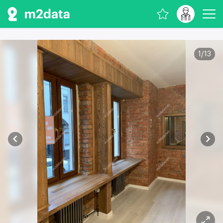
1
/
13