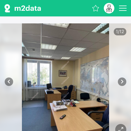
1
/
12