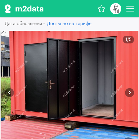
Дата обновления –
Доступно на тарифе
1
/
5