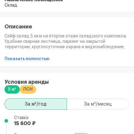
Склад
Описание
Сейф-склад 5 кв.м на втором этаже складского комплекса.
Удобная сварная лестница, паркинг на закрытой
территории, круглосуточная охрана и видеонаблюдение,
внутреннее и внешнее освещение, высокие потолки, доступ
к герметичному складу 24/7. Внутренние габариты: ширина
Показать полностью
2м, длинна 2.5м, высота 2.7м Склад чистый, полы ровные,
перегородка между секциями толстая и намертво
приварена к контейнеру.
При оплате от 3-= месяцев стоимость аренды будет 5500/
Условия аренды
мес
5 м²
ПСН
за м²/год
за м²/месяц
Ставка
15 600 ₽