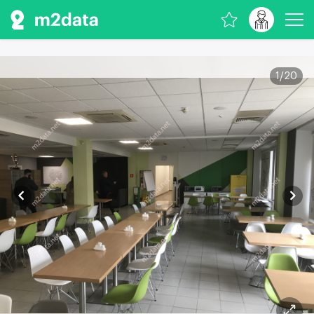
1
/
20