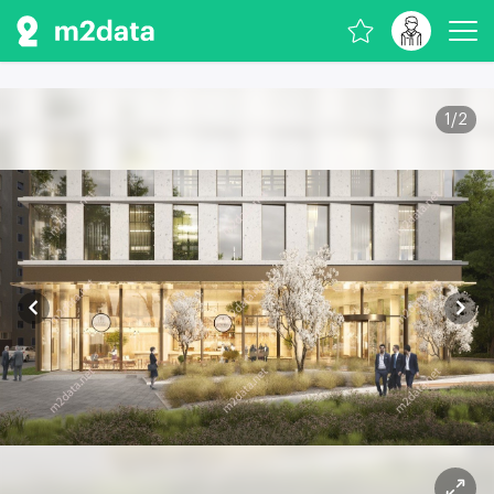
1
/
2