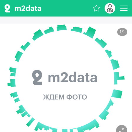
1
/
1