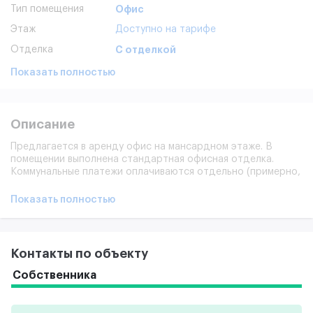
Тип помещения
Офис
Этаж
Доступно на тарифе
Отделка
С отделкой
Показать полностью
Описание
Предлагается в аренду офис на мансардном этаже. В
помещении выполнена стандартная офисная отделка.
Коммунальные платежи оплачиваются отдельно (примерно,
5800тр/мес).
Показать полностью
Контакты по объекту
Собственника