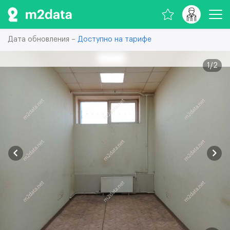
Дата обновления –
Доступно на тарифе
1
/
2