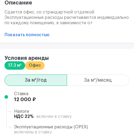
Описание
Сдается офис, со страндартной отделкой.
Эксплуатационные расходы расчитываются индивидуально
по каждому помещению, в зависимости от
энергопотребления и рода деятельности компании. Бз
лифта.
Показать полностью
Условия аренды
17.3 м²
Офис
за м²/год
за м²/месяц
Ставка
12 000 ₽
Налоги
НДС 22%
включен в ставку
Эксплуатационные расходы (ОРЕХ)
включены в ставку