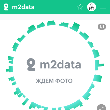
1
/
1