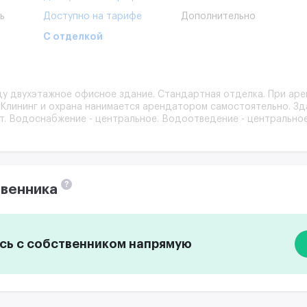
ь
Доступно на тарифе
Дополнительно
С отделкой
у двухэтажное офисное здание. Стандартная отделка. При аре
Клининг и охрана нанимается арендатором самостоятельно. Зда
Вт. Водоснабжение - центральное. Водоотведение - центральное
?
венника
ь с собственником напрямую