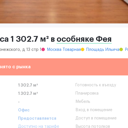
а 1 302.7 м² в
особняке Фея
онежского, д 13 стр 1
Москва Товарная
Площадь Ильича
Р
нято с рынка
1 302.7 м²
Готовность к въезду
1 302.7 м²
Планировка
-
Мебель
Офис
Вход в помещение
Предоставляется
Доступ в помещение
Доступно на тарифе
Высота потолков