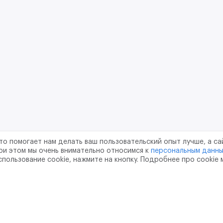
то помогает нам делать ваш пользовательский опыт лучше, а са
ри этом мы очень внимательно относимся к
персональным данн
спользование cookie, нажмите на кнопку. Подробнее про cookie
шение
Политика конфиденциальности
Обработка перс
тво
pr@m2data.net