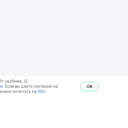
йт удобнее. 😉
ым
. Если вы даете согласие на
OK
 можно почитать на
Wiki
.
RU
ENG
₽
$
€
ональных данных