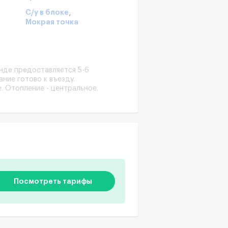
,
С/у в блоке
Мокрая точка
нде предоставляется 5-6
ние готово к въезду.
. Отопление - центральное.
Посмотреть тарифы