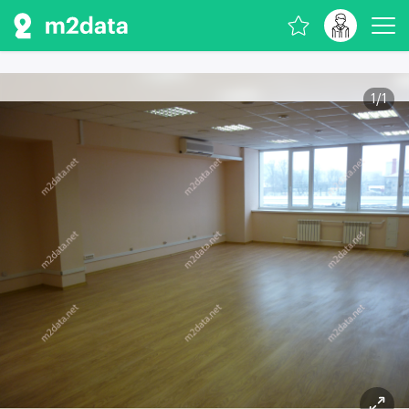
1
/
1