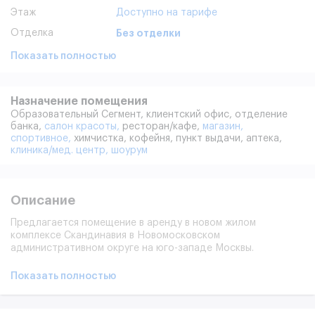
Этаж
Доступно на тарифе
Отделка
Без отделки
Показать полностью
Назначение помещения
Образовательный Сегмент,
клиентский офис,
отделение
банка,
салон красоты,
ресторан/кафе,
магазин,
спортивное,
химчистка,
кофейня,
пункт выдачи,
аптека,
клиника/мед. центр,
шоурум
Описание
Предлагается помещение в аренду в новом жилом
комплексе Скандинавия в Новомосковском
административном округе на юго-западе Москвы.
Помещение располагается в корпусе 14.2.
Более 60000 человек будут проживать здесь, что
Показать полностью
обеспечит максимальный трафик для вашего бизнеса. Все
площади в аренду с высокими потолками, что позволяет
создать дополнительный антресольный этаж внутри