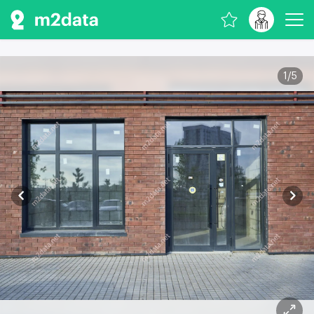
1
/
5