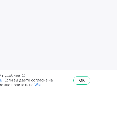
йт удобнее. 😉
ым
. Если вы даете согласие на
OK
 можно почитать на
Wiki
.
RU
ENG
₽
$
€
ональных данных