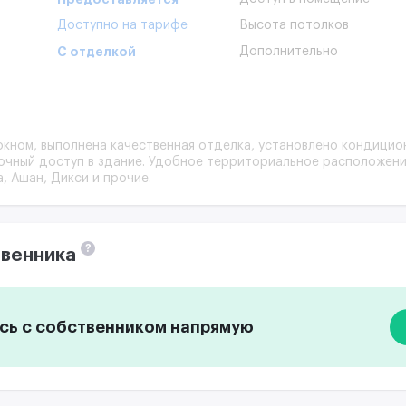
Доступно на тарифе
Высота потолков
С отделкой
Дополнительно
кном, выполнена качественная отделка, установлено кондицион
точный доступ в здание. Удобное территориальное расположени
а, Ашан, Дикси и прочие.
?
венника
ь с собственником напрямую