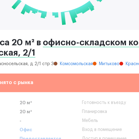
а 20 м² в
офисно-складском ко
кая, 2/1
асносельская, д 2/1 стр 3
Комсомольская
Митьково
Красн
нято с рынка
20 м²
Готовность к въезду
20 м²
Планировка
-
Мебель
Офис
Вход в помещение
Предоставляется
Доступ в помещение