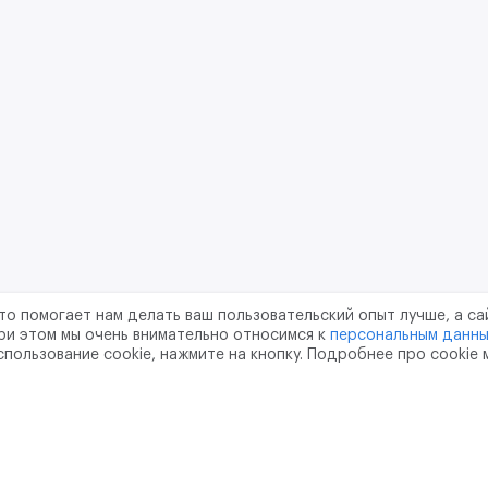
то помогает нам делать ваш пользовательский опыт лучше, а са
ри этом мы очень внимательно относимся к
персональным данн
спользование cookie, нажмите на кнопку. Подробнее про cookie
шение
Политика конфиденциальности
Обработка перс
тво
pr@m2data.net