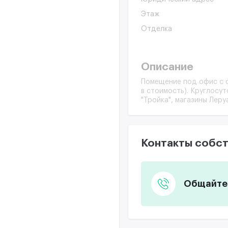
Этаж
Отделка
Описание
Помещение под офис с о
в стоимость). Круглосу
"Тройка", магазины Леру
Контакты собст
Общайтес