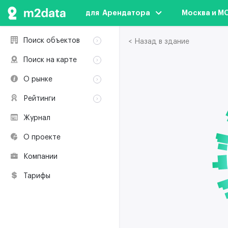
для  Арендатора
Москва и М
Поиск объектов
< Назад в здание
Аренда
Поиск на карте
Продажа
Аренда
О рынке
Здания
Продажа
Классификация
Коворкинги
Рейтинги
Здания
Терминология
Объекты
Коворкинги
Журнал
Премии по
Участники рынка
недвижимости
О проекте
Экологическая
сертификация
Компании
Полезные
ресурсы
Тарифы