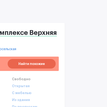
мплексе Верхняя
осельская
Найти похожие
Свободно
Открытая
С мебелью
Из здания
По пропускам