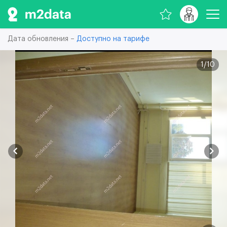
Дата обновления –
Доступно на тарифе
1
/
10