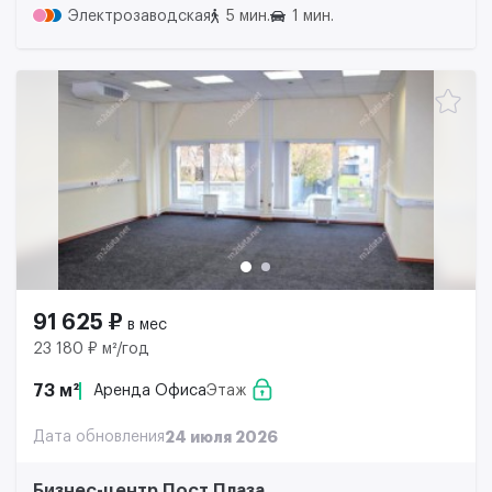
Электрозаводская
5 мин.
1 мин.
91 625 ₽
в мес
23 180 ₽ м²/год
73 м²
Аренда Офиса
Этаж
Дата обновления
24 июля 2026
Бизнес-центр Пост Плаза