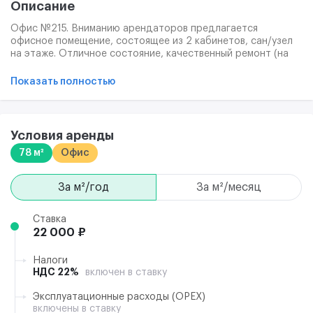
Описание
Офис №215. Вниманию арендаторов предлагается
офисное помещение, состоящее из 2 кабинетов, сан/узел
на этаже. Отличное состояние, качественный ремонт (на
фото представлен типовой ремонт в офисных помещениях
в этом здании): напольное покрытие, стены окрашены,
Показать полностью
потолок типа "Армстронг, проведены все коммуникации,
линии сети Интернет и телефонные линии. Техническое
оснащение соответствует пожарным и сан
эпидемиологическим нормам. Уборка, интернет и
Условия аренды
телефония оплачиваются отдельно. Отличное качество
78 м²
Офис
площадей и знаковое окружение по более привлекательной
арендной ставке. Оптимальный вариант для размещения
офиса Вашей компании-отличная внутренняя и внешняя
за м²/год
за м²/месяц
инфраструктура, безопасность и комфорт, а также
привлекательная цена.
Ставка
22 000 ₽
Налоги
НДС 22%
включен в ставку
Эксплуатационные расходы (ОРЕХ)
включены в ставку