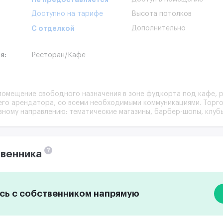
Доступно на тарифе
Высота потолков
С отделкой
Дополнительно
я:
Ресторан/кафе
помещение свободного назначения в зоне фудкорта под кафе, 
го арендатора, со всеми необходимыми коммуникациями. Торг
ному направлению: тематические магазины, барбер-шопы, клубы,
?
венника
ь с собственником напрямую