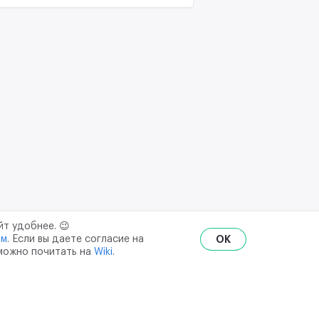
йт удобнее. 😉
ым
. Если вы даете согласие на
OK
 можно почитать на
Wiki
.
RU
ENG
₽
$
€
ональных данных