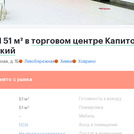
51 м² в
торговом центре Капит
ский
ная, д 1Б
Левобережная
Химки
Ховрино
нято с рынка
51 м²
Готовность к въезду
51 м²
Планировка
-
Мебель
ПСН
Вход в помещение
Не предоставляется
Доступ в помещение