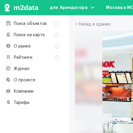
для  Арендатора
Москва и М
Поиск объектов
< Назад в здание
Аренда
Поиск на карте
Продажа
Аренда
О рынке
Здания
Продажа
Классификация
Коворкинги
Рейтинги
Здания
Терминология
Объекты
Коворкинги
Журнал
Премии по
Участники рынка
недвижимости
О проекте
Экологическая
сертификация
Компании
Полезные
ресурсы
Тарифы