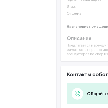
Этаж
Отделка
Назначение помещени
Описание
Предлагается в аренду 
ремонтом от предыдуще
арендаторов по спортив
Контакты собст
Общайтес