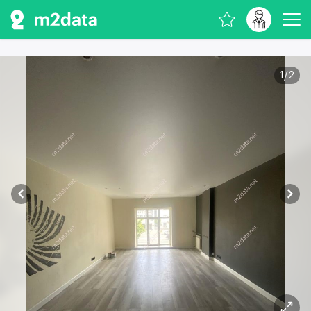
1
/
2