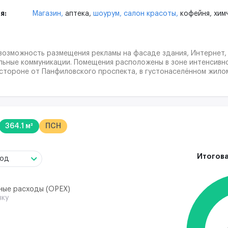
я:
Магазин,
аптека,
шоурум,
салон красоты,
кофейня,
хим
возможность размещения рекламы на фасаде здания, Интернет, 
льные коммуникации. Помещения расположены в зоне интенсивн
 стороне от Панфиловского проспекта, в густонаселённом жило
еноградский», ТЦ «Арбатский», АО «ПочтаБанк», АО «Банк Русс
АО Банк «ФК Открытие», сетевые магазины «Пятёрочка», «Дикси»
, «Монетка», «Крюковский» рынок и др.
364.1 м²
ПСН
Итогова
год
ные расходы (ОРЕХ)
вку