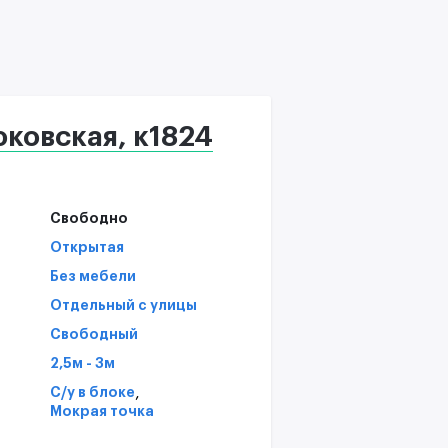
В
T
С
ковская, к1824
Свободно
Открытая
Без мебели
Отдельный с улицы
Свободный
2,5м - 3м
,
С/у в блоке
Мокрая точка