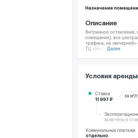
Назначение помещени
Описание
Витринное остекление, 
помещение), все центра
трафика, на «вечерней»
Далее
ТЦ «МиниМолл», ТЦ «Зел
АО «Россельхозбанк», П
«KFC», «Красное&Белое»
Условия аренды
Ставка
за м²/
11 997 ₽
Эксплуатацион
включены в ста
Коммунальные платежи
отдельно