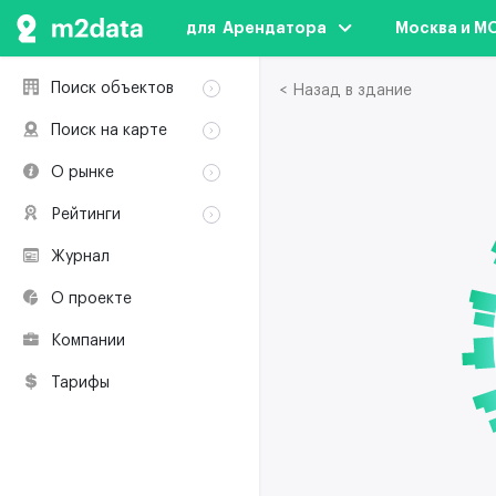
для  Арендатора
Москва и М
Поиск объектов
< Назад в здание
Аренда
Поиск на карте
Продажа
Аренда
О рынке
Здания
Продажа
Классификация
Коворкинги
Рейтинги
Здания
Терминология
Объекты
Коворкинги
Журнал
Премии по
Участники рынка
недвижимости
О проекте
Экологическая
сертификация
Компании
Полезные
ресурсы
Тарифы