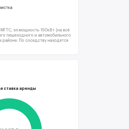
чистка
МГТС, эл.мощность-150кВт (на всё
ого пешеходного и автомобильного
м районе. По соседству находятся
кий Стандарт», АО «Альфа-Банк»,
, пиццерия «DominoˆsPizza»,
я ставка аренды