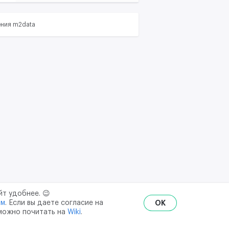
ения m2data
йт удобнее. 😉
ым
. Если вы даете согласие на
OK
 можно почитать на
Wiki
.