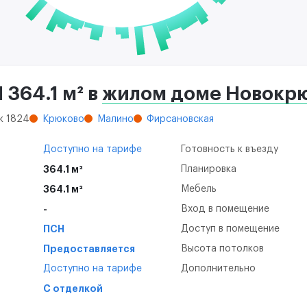
364.1 м² в
жилом доме Новокрю
 к 1824
Крюково
Малино
Фирсановская
Доступно на тарифе
Готовность к въезду
364.1 м²
Планировка
364.1 м²
Мебель
-
Вход в помещение
ПСН
Доступ в помещение
Предоставляется
Высота потолков
Доступно на тарифе
Дополнительно
С отделкой