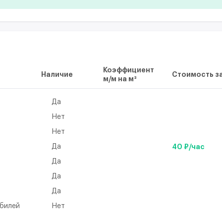
Коэффициент
Наличие
Стоимость за
м/м на м²
Да
Нет
Нет
Да
40 ₽/час
Да
а
Да
Да
обилей
Нет