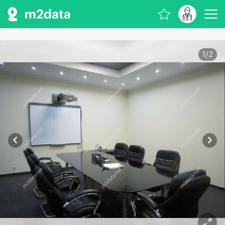
1
/
2