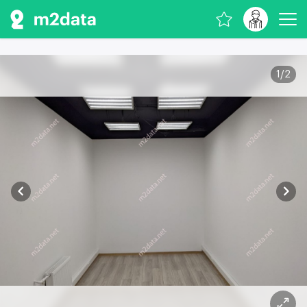
1
/
2