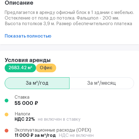
Описание
Предлагается в аренду офисный блок в 1 здании с мебелью.
Остекление от пола до потолка. Фальшпол - 200 мм.
Высота потолков 3,9 м. Размер обеспечительного платежа
по договоренности. На фото представлены 3Д модели.Все
коммерческие условия обсуждаются индивидуально в
Показать полностью
процессе переговоров с каждым конкретным
интересантом. В помещении указаны коммерческие
условия, на которые арендодатель предлагает
первоначально ориентироваться. Они не являются
Условия аренды
окончательными
2683.42 м²
Офис
за м²/год
за м²/месяц
Ставка
55 000 ₽
Налоги
НДС 22%
не включен в ставку
Эксплуатационные расходы (ОРЕХ)
11 000 ₽ за м²/год
НДС не включен