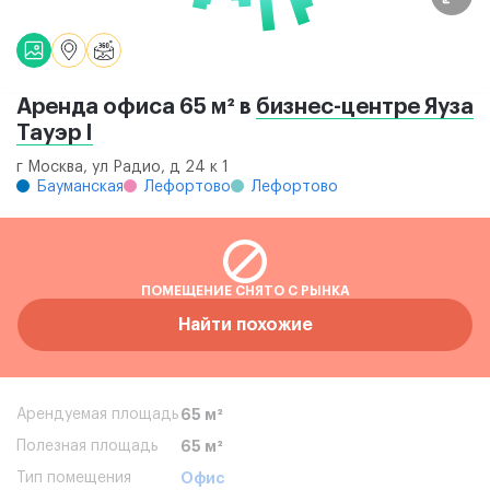
Аренда офиса 65 м² в
бизнес-центре Яуза
Тауэр I
г Москва, ул Радио, д 24 к 1
Бауманская
Лефортово
Лефортово
ПОМЕЩЕНИЕ СНЯТО С РЫНКА
Найти похожие
Арендуемая площадь
65 м²
Полезная площадь
65 м²
Тип помещения
Офис