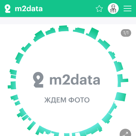
1
/
1