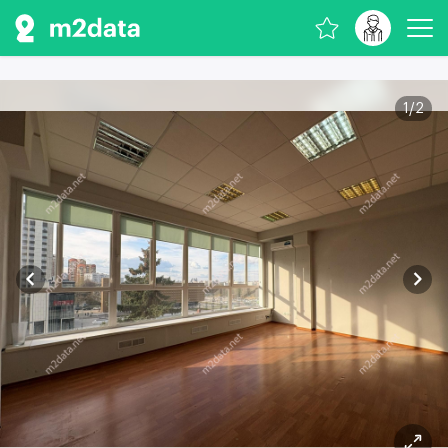
1
/
2