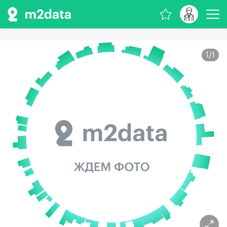
1
/
1