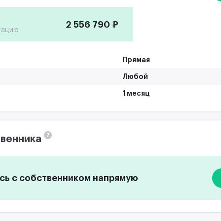
2 556 790 ₽
тацию
Прямая
Любой
1 месяц
?
венника
ь с собственником напрямую