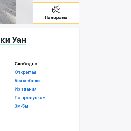
В
T
Панорама
С
ки Уан
Свободно
Открытая
Без мебели
Из здания
По пропускам
3м-5м