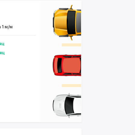
 1 м/м
яц
яц