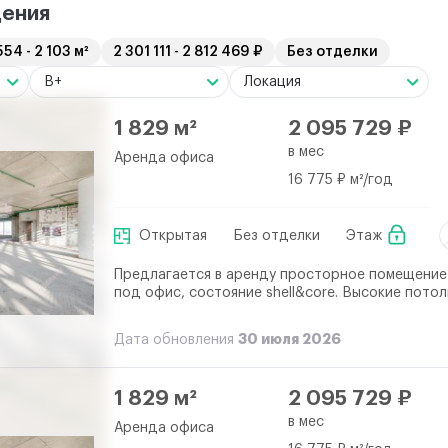
ения
554 - 2 103 м²
2 301 111 - 2 812 469 ₽
Без отделки
B+
Локация
1 829 м²
2 095 729 ₽
в мес
Аренда офиса
16 775 ₽ м²/год
Открытая
Без отделки
Этаж
Предлагается в аренду просторное помещение
под офис, состояние shell&core. Высокие потол
30 июля 2026
Дата обновления
1 829 м²
2 095 729 ₽
в мес
Аренда офиса