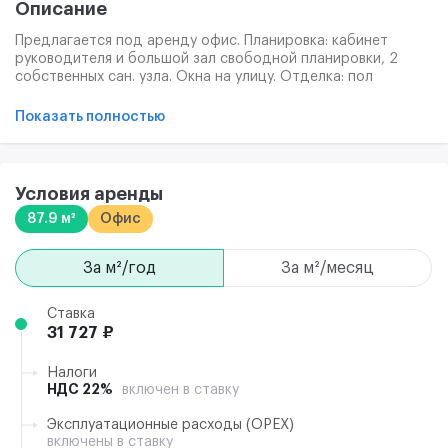
Описание
Предлагается под аренду офис. Планировка: кабинет
руководителя и большой зал свободной планировки, 2
собственных сан. узла. Окна на улицу. Отделка: пол
ламинат, потолок армстронг, стены обои под покраску.
Блок расположен на 5-м этаже (лифта нет). Проведены
Показать полностью
телефония и Интернет.
Условия аренды
87.9 м²
Офис
за м²/год
за м²/месяц
Ставка
31 727 ₽
Налоги
НДС 22%
включен в ставку
Эксплуатационные расходы (ОРЕХ)
включены в ставку