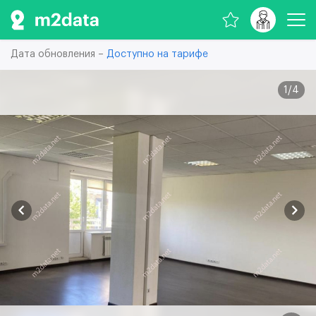
Дата обновления –
Доступно на тарифе
1
/
4