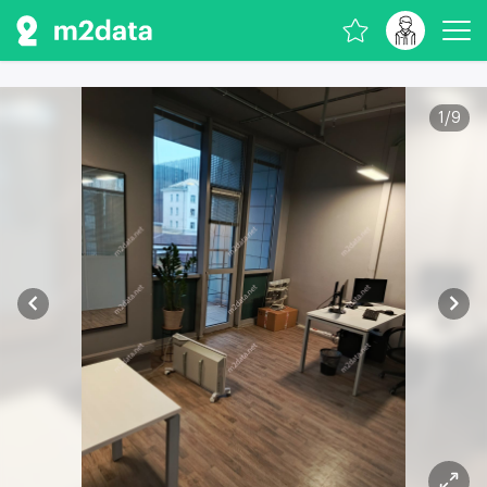
1
/
9