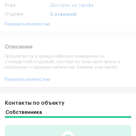
Этаж
Доступно на тарифе
Отделка
С отделкой
Показать полностью
Описание
Предлагается в аренду офисное помещение со
стандартной отделкой, состоит из зоны open-space и
нескольких отдельных кабинетов. Клининг и интернет
оплачиваются дополнительно.
Показать полностью
Контакты по объекту
Собственника