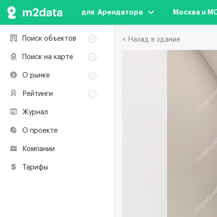
для  Арендатора
Москва и М
Поиск объектов
< Назад в здание
Аренда
Поиск на карте
Продажа
Аренда
О рынке
Здания
Продажа
Классификация
Коворкинги
Рейтинги
Здания
Терминология
Объекты
Коворкинги
Журнал
Премии по
Участники рынка
недвижимости
О проекте
Экологическая
сертификация
Компании
Полезные
ресурсы
Тарифы