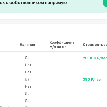
ь с собственником напрямую
Коэффициент
Наличие
Стоимость за
м/м на м²
Да
20 000 ₽/ме
Нет
Нет
Да
380 ₽/час
Нет
а
Да
Да