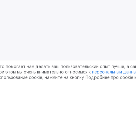
то помогает нам делать ваш пользовательский опыт лучше, а са
ри этом мы очень внимательно относимся к
персональным данн
спользование cookie, нажмите на кнопку. Подробнее про cookie
шение
Политика конфиденциальности
Обработка перс
тво
pr@m2data.net
01
+7 (958) 100 85 90
751181040
ОГРН - 1207700187089