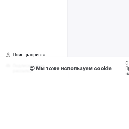
Помощь юриста
Э
Подписаться на
😉 Мы тоже используем cookie
П
рассылку
и
Пользовательское согла
Реклама и сотрудничес
+7 (499) 321 23 23 доб. 0
ООО "М2ДАТА"
ИНН - 7