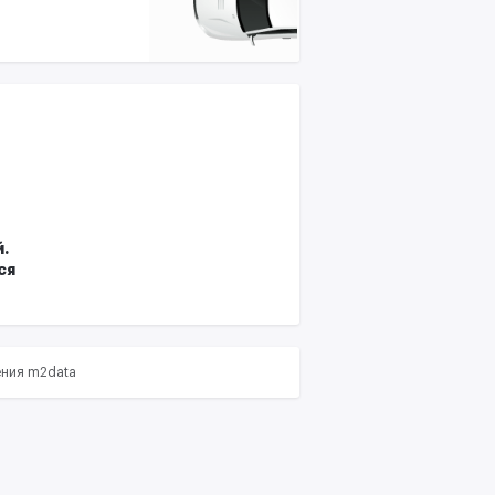
.
ся
ения m2data