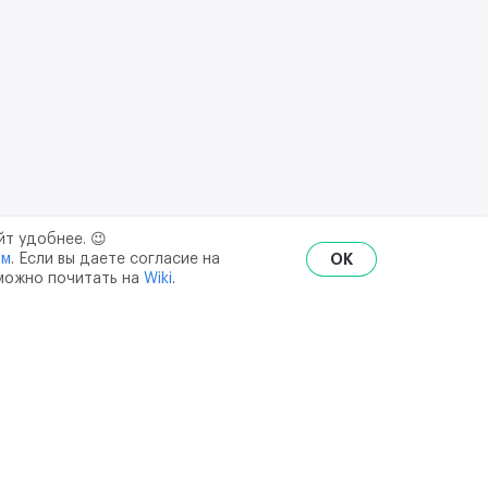
йт удобнее. 😉
ым
. Если вы даете согласие на
OK
 можно почитать на
Wiki
.
RU
ENG
₽
$
€
ональных данных
API