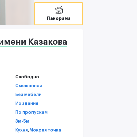
В
T
Панорама
С
имени Казакова
Свободно
Смешанная
Без мебели
Из здания
По пропускам
3м-5м
,
Кухня
Мокрая точка