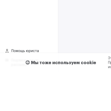
Помощь юриста
Э
Подписаться на
😉 Мы тоже используем cookie
П
рассылку
и
Пользовательское согла
Реклама и сотрудничес
+7 (499) 321 23 23 доб. 0