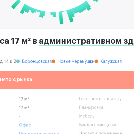
а 17 м² в
административном зд
д 14 к 2
Воронцовская
Новые Черемушки
Калужская
нято с рынка
17 м²
Готовность к въезду
17 м²
Планировка
-
Мебель
Офис
Вход в помещение
Предоставляется
Доступ в помещение