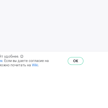
йт удобнее. 😉
ым
. Если вы даете согласие на
OK
 можно почитать на
Wiki
.
RU
ENG
₽
$
€
ональных данных
API