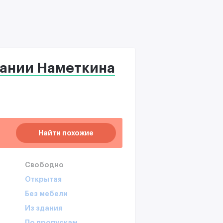
ании Наметкина
Найти похожие
Свободно
Открытая
Без мебели
Из здания
По пропускам