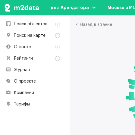
для  Арендатора
Москва и М
Поиск объектов
< Назад в здание
Аренда
Поиск на карте
Продажа
Аренда
О рынке
Здания
Продажа
Классификация
Коворкинги
Рейтинги
Здания
Терминология
Объекты
Коворкинги
Журнал
Премии по
Участники рынка
недвижимости
О проекте
Экологическая
сертификация
Компании
Полезные
ресурсы
Тарифы