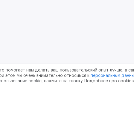
то помогает нам делать ваш пользовательский опыт лучше, а са
ри этом мы очень внимательно относимся к
персональным данн
спользование cookie, нажмите на кнопку. Подробнее про cookie
шение
Политика конфиденциальности
Обработка перс
тво
pr@m2data.net
01
+7 (958) 100 85 90