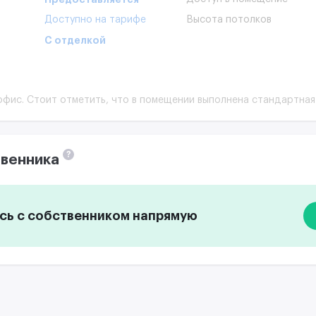
Доступно на тарифе
Высота потолков
С отделкой
офис. Стоит отметить, что в помещении выполнена стандартная
?
венника
ь с собственником напрямую