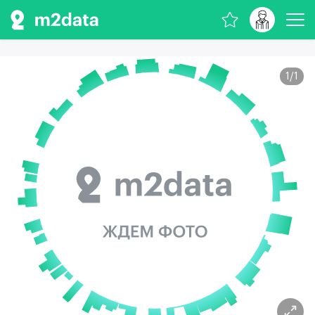
1
/
1