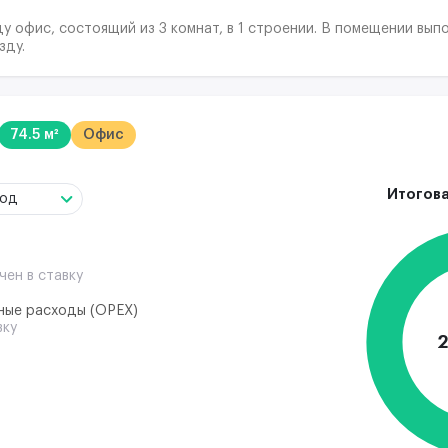
у офис, состоящий из 3 комнат, в 1 строении. В помещении вып
зду.
74.5 м²
Офис
Итогова
год
чен в ставку
ные расходы (ОРЕХ)
вку
2