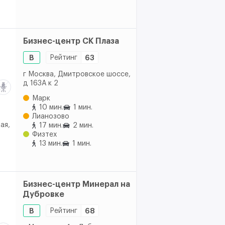
Бизнес-центр СК Плаза
B
Рейтинг
63
г Москва, Дмитровское шоссе,
д 163А к 2
Марк
10 мин.
1 мин.
Лианозово
ая,
17 мин.
2 мин.
Физтех
13 мин.
1 мин.
Бизнес-центр Минерал на
Дубровке
B
Рейтинг
68