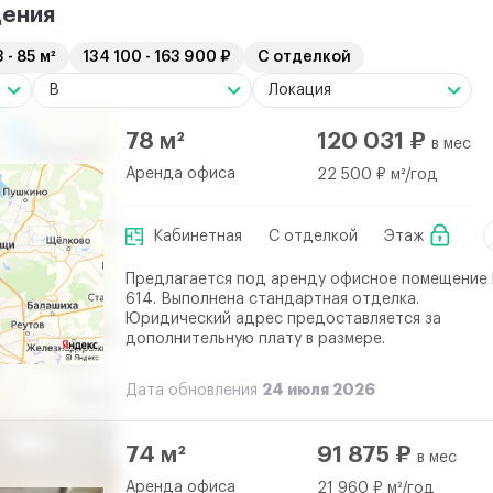
ения
 - 85 м²
134 100 - 163 900 ₽
С отделкой
B
Локация
78 м²
120 031 ₽
в мес
Аренда офиса
22 500 ₽ м²/год
Кабинетная
С отделкой
Этаж
Предлагается под аренду офисное помещение
614. Выполнена стандартная отделка.
Юридический адрес предоставляется за
дополнительную плату в размере.
24 июля 2026
Дата обновления
74 м²
91 875 ₽
в мес
Аренда офиса
21 960 ₽ м²/год