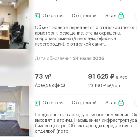
Открытая
С отделкой
Этаж
Объект аренды передается с отделкой (потол
армстронг, освещение, стены окрашены,
ковролин/ламинат/линолеум, офисные
перегородки), с отделкой санит...
24 июля 2026
Дата обновления
73 м²
91 625 ₽
в мес
Аренда офиса
23 180 ₽ м²/год
Открытая
С отделкой
Этаж
Предлагается в аренду офисное помещение. О
выходят в атриум. Насыщенная инфраструктура
бизнес-центре. Объект аренды передается с
отделкой (пото...