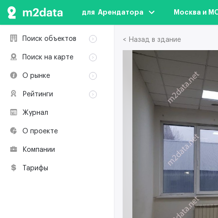
для  Арендатора
Москва и М
Поиск объектов
< Назад в здание
Аренда
Поиск на карте
Продажа
Аренда
О рынке
Здания
Продажа
Классификация
Коворкинги
Рейтинги
Здания
Терминология
Объекты
Коворкинги
Журнал
Премии по
Участники рынка
недвижимости
О проекте
Экологическая
сертификация
Компании
Полезные
ресурсы
Тарифы