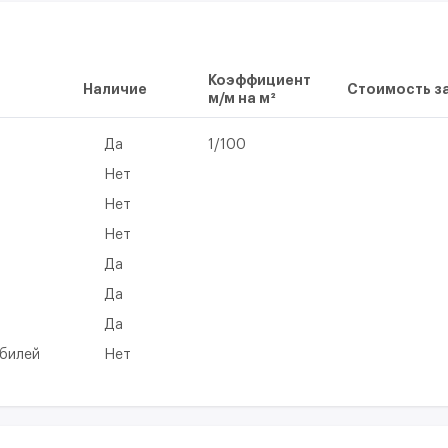
Коэффициент
Наличие
Стоимость за
м/м на м²
Да
1/100
Нет
Нет
Нет
Да
а
Да
Да
обилей
Нет