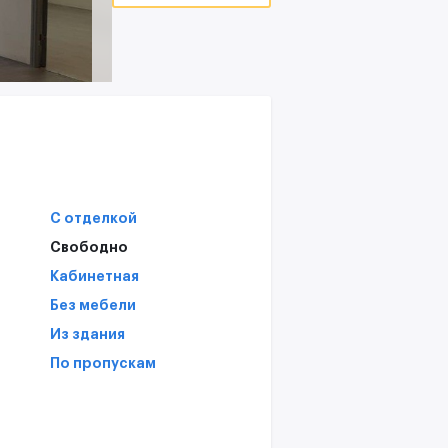
В
T
С
С отделкой
Свободно
Кабинетная
Без мебели
Из здания
По пропускам