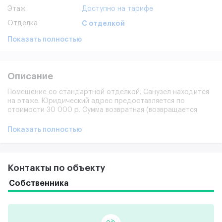
Этаж
Доступно на тарифе
Отделка
С отделкой
Показать полностью
Описание
Помещение со стандартной отделкой. Санузел находится
на этаже. Юридический адрес предоставляется по
стоимости 30 000 р. Сумма возвратная (возвращается
после съезда арендатора).
Показать полностью
Контакты по объекту
Собственника