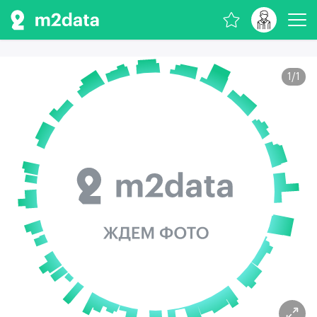
1
/
1