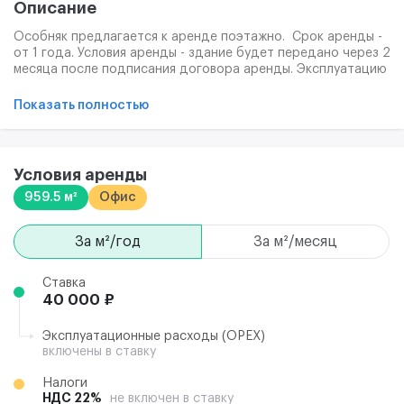
Описание
Особняк предлагается к аренде поэтажно. Срок аренды -
от 1 года. Условия аренды - здание будет передано через 2
месяца после подписания договора аренды. Эксплуатацию
здания и офисных помещений осуществляет и оплачивает
арендатор. Парковочные места - 3 м/м, оплачиваются
Показать полностью
отдельно (стоимость составляет 40.000 рублей (+НДС) за
машиноместо в месяц). В помещении выполнен офисный
ремонт. Внутренний дизайн офисных помещений четко
продуман и соответствует всем необходимым требованиям
Условия аренды
для комфортной работы. Возможно предоставление
959.5 м²
Офис
юридического адреса.
за м²/год
за м²/месяц
Ставка
40 000 ₽
Эксплуатационные расходы (ОРЕХ)
включены в ставку
Налоги
НДС 22%
не включен в ставку