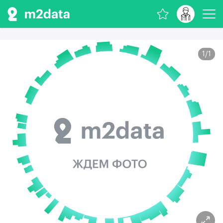
1
/
1