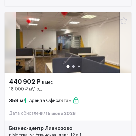
440 902 ₽
в мес
18 000 ₽ м²/год
359 м²
Аренда Офиса
Этаж
Дата обновления
15 июля 2026
Бизнес-центр Лианозово
г Москва, ул Угличская, двлд 12 к 1