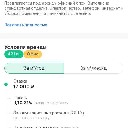
Предлагается под аренду офисный блок. Выполнена
стандартная отделка. Электричество, телефон, интернет и
уборка помещения оплачивается отдельно.
Круглосуточный доступ в здание. Помещение готово к
въезду. Предоставляются арендные каникулы на
Показать полностью
проведение косметического ремонта.
Условия аренды
421 м²
Офис
за м²/год
за м²/месяц
Ставка
17 000 ₽
Налоги
НДС 22%
включен в ставку
Эксплуатационные расходы (ОРЕХ)
включены в ставку